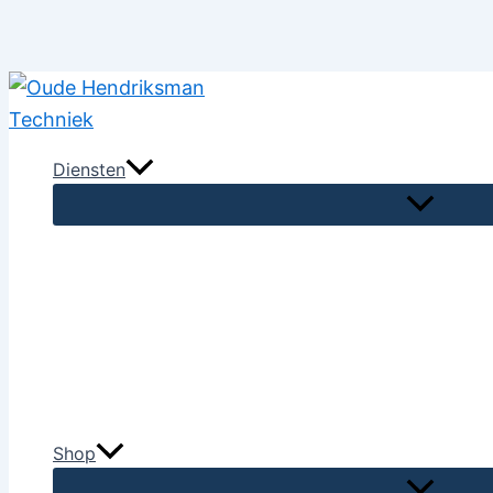
Ga
naar
de
Diensten
inhoud
Shop