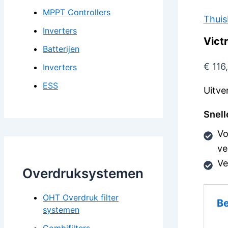
MPPT Controllers
Thuis
Inverters
Vict
Batterijen
€
116
Inverters
ESS
Uitve
Snell
Vo
ve
Ve
Overdruksystemen
OHT Overdruk filter
Be
systemen