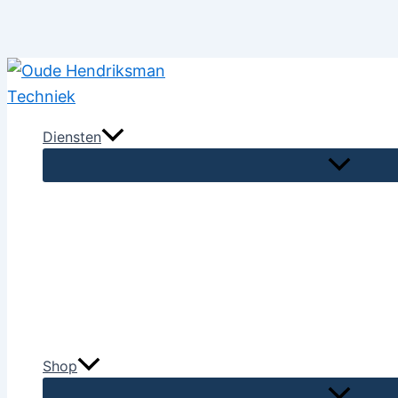
Ga
naar
de
Diensten
inhoud
Shop