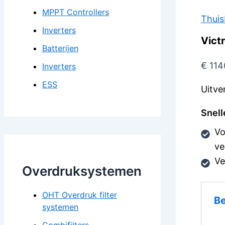
MPPT Controllers
Thuis
Inverters
Vict
Batterijen
€
114
Inverters
ESS
Uitve
Snell
Vo
ve
Ve
Overdruksystemen
OHT Overdruk filter
Be
systemen