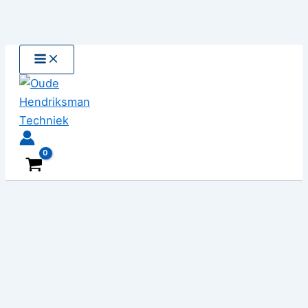
Ga
naar
de
inhoud