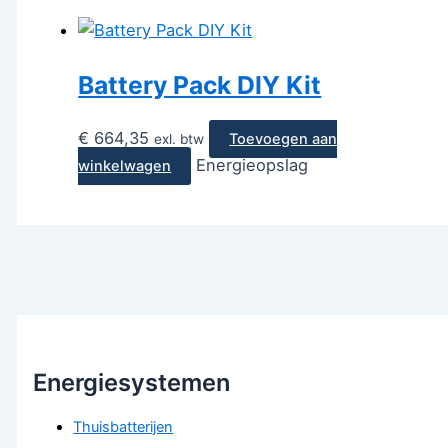
Battery Pack DIY Kit
€
664,35
Toevoegen aan
exl. btw
Energieopslag
winkelwagen
Energiesystemen
Thuisbatterijen